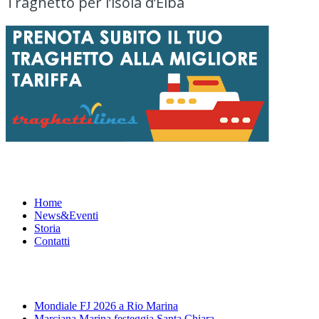
Traghetto per l’isola d’Elba
Menu
Home
News&Eventi
Storia
Contatti
News&Eventi
Mondiale FJ 2026 a Rio Marina
Marciana Marina festeggia Santa Chiara