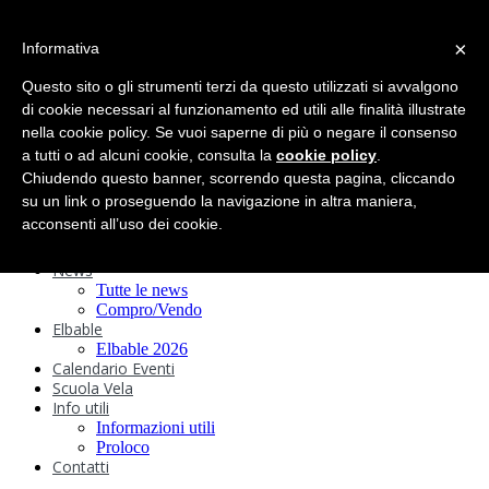
search
×
Informativa
Home
Circolo
Questo sito o gli strumenti terzi da questo utilizzati si avvalgono
Statuto e
di cookie necessari al funzionamento ed utili alle finalità illustrate
nella cookie policy. Se vuoi saperne di più o negare il consenso
Regolamenti
Storia
a tutti o ad alcuni cookie, consulta la
cookie policy
.
Ormeggi
Chiudendo questo banner, scorrendo questa pagina, cliccando
Sede e Servizi
su un link o proseguendo la navigazione in altra maniera,
Attività
acconsenti all’uso dei cookie.
Safeguarding
Webcam
News
Tutte le news
Compro/Vendo
Elbable
Elbable 2026
Calendario Eventi
Scuola Vela
Info utili
Informazioni utili
Proloco
Contatti