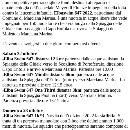
non competitive per raccogliere fondi destinati al reparto di
ematoncologia dell’ospedale Meyer di Firenze impegnato nella lotta
contro la leucemia infantile.
Elbaswim 647
2022,
patrocinata dal
Comune di Marciana Marina, è una nuotata in acque libere che vede
impegnati ben 150 nuotatori e che avrà luogo dalla Spiaggia delle
Ghiaie con passaggio a Capo Enfola e arrivo alla Spiaggia del
Moletto a Marciana Marina.
L’evento si svolgerà in due giorni con percorsi diversi:
Sabato 22 ottobre
-Elba Swim 647
distanza
12 km
: partenza dalle acque antistanti la
Spiaggia delle Ghiaie verso lo Scoglietto di Portoferraio, direzione
Capo Enfola e arrivo a Marciana Marina. Partenza ore 10.00
-Elba Swim 647 Middle
distanza
6km
: partenza dalle acque
antistanti la Spiaggia dell’Enfola (nord) verso Marciana Marina. La
partenza è prevista alle ore 12:15 circa.
-Elba Swim 647 One Third
distanza
3km
: partenza dalle acque
antistanti la Spiaggia Paolina (nord) verso Marciana Marina.
Partenza prevista alle ore 13:15 circa.
Domenica 23 ottobre
-Elba Swim 647 1k*3
. Novità dell’edizione 2022
la staffetta
. Si
tratta di un percorso triangolare con 3 boe che delimiteranno 1.000
metri di nuotata. Le squadre che parteciperanno saranno composte di