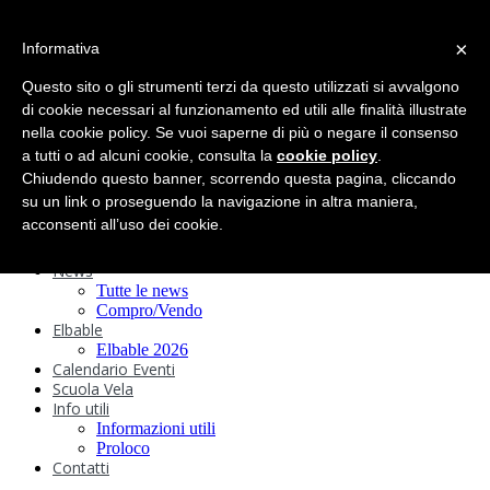
search
×
Informativa
Home
Circolo
Questo sito o gli strumenti terzi da questo utilizzati si avvalgono
Statuto e
di cookie necessari al funzionamento ed utili alle finalità illustrate
nella cookie policy. Se vuoi saperne di più o negare il consenso
Regolamenti
Storia
a tutti o ad alcuni cookie, consulta la
cookie policy
.
Ormeggi
Chiudendo questo banner, scorrendo questa pagina, cliccando
Sede e Servizi
su un link o proseguendo la navigazione in altra maniera,
Attività
acconsenti all’uso dei cookie.
Safeguarding
Webcam
News
Tutte le news
Compro/Vendo
Elbable
Elbable 2026
Calendario Eventi
Scuola Vela
Info utili
Informazioni utili
Proloco
Contatti