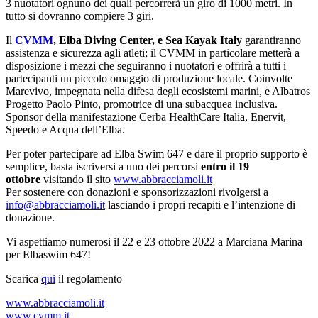
3 nuotatori ognuno dei quali percorrerà un giro di 1000 metri. In
tutto si dovranno compiere 3 giri.
Il
CVMM
, Elba Diving Center, e Sea Kayak Italy
garantiranno
assistenza e sicurezza agli atleti; il CVMM in particolare metterà a
disposizione i mezzi che seguiranno i nuotatori e offrirà a tutti i
partecipanti un piccolo omaggio di produzione locale. Coinvolte
Marevivo, impegnata nella difesa degli ecosistemi marini, e Albatros
Progetto Paolo Pinto, promotrice di una subacquea inclusiva.
Sponsor della manifestazione Cerba HealthCare Italia, Enervit,
Speedo e Acqua dell’Elba.
Per poter partecipare ad Elba Swim 647 e dare il proprio supporto è
semplice, basta iscriversi a uno dei percorsi
entro il 19
ottobre
visitando il sito
www.abbracciamoli.it
Per sostenere con donazioni e sponsorizzazioni rivolgersi a
info@abbracciamoli.it
lasciando i propri recapiti e l’intenzione di
donazione.
Vi aspettiamo numerosi il 22 e 23 ottobre 2022 a Marciana Marina
per Elbaswim 647!
Scarica
qui
il regolamento
www.abbracciamoli.it
www.cvmm.it