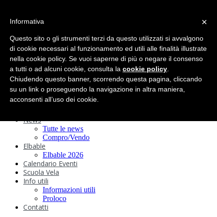
search
×
Informativa
Home
Circolo
Questo sito o gli strumenti terzi da questo utilizzati si avvalgono
Statuto e
di cookie necessari al funzionamento ed utili alle finalità illustrate
nella cookie policy. Se vuoi saperne di più o negare il consenso
Regolamenti
Storia
a tutti o ad alcuni cookie, consulta la
cookie policy
.
Ormeggi
Chiudendo questo banner, scorrendo questa pagina, cliccando
Sede e Servizi
su un link o proseguendo la navigazione in altra maniera,
Attività
acconsenti all’uso dei cookie.
Safeguarding
Webcam
News
Tutte le news
Compro/Vendo
Elbable
Elbable 2026
Calendario Eventi
Scuola Vela
Info utili
Informazioni utili
Proloco
Contatti