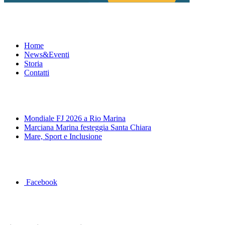
Menu
Home
News&Eventi
Storia
Contatti
News&Eventi
Mondiale FJ 2026 a Rio Marina
Marciana Marina festeggia Santa Chiara
Mare, Sport e Inclusione
Segui la pagina FB della Squadra Agonistica
Facebook
Dove siamo