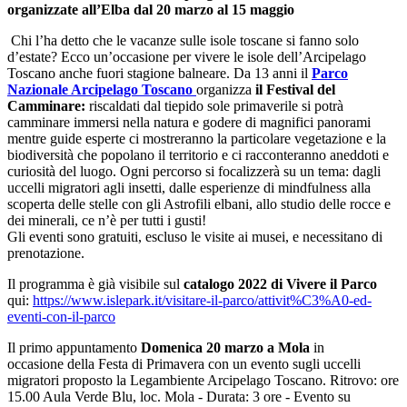
organizzate all’Elba dal 20 marzo al 15 maggio
Chi l’ha detto che le vacanze sulle isole toscane si fanno solo
d’estate? Ecco un’occasione per vivere le isole dell’Arcipelago
Toscano anche fuori stagione balneare. Da 13 anni il
Parco
Nazionale Arcipelago Toscano
organizza
il Festival del
Camminare:
riscaldati dal tiepido sole primaverile si potrà
camminare immersi nella natura e godere di magnifici panorami
mentre guide esperte ci mostreranno la particolare vegetazione e la
biodiversità che popolano il territorio e ci racconteranno aneddoti e
curiosità del luogo. Ogni percorso si focalizzerà su un tema: dagli
uccelli migratori agli insetti, dalle esperienze di mindfulness alla
scoperta delle stelle con gli Astrofili elbani, allo studio delle rocce e
dei minerali, ce n’è per tutti i gusti!
Gli eventi sono gratuiti, escluso le visite ai musei, e necessitano di
prenotazione.
Il programma è già visibile sul
catalogo 2022 di Vivere il Parco
qui:
https://www.islepark.it/visitare-il-parco/attivit%C3%A0-ed-
eventi-con-il-parco
Il primo appuntamento
Domenica 20 marzo a Mola
in
occasione della Festa di Primavera con un evento sugli uccelli
migratori proposto la Legambiente Arcipelago Toscano. Ritrovo: ore
15.00 Aula Verde Blu, loc. Mola - Durata: 3 ore - Evento su