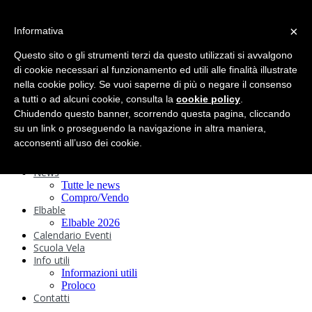
search
×
Informativa
Home
Circolo
Questo sito o gli strumenti terzi da questo utilizzati si avvalgono
Statuto e
di cookie necessari al funzionamento ed utili alle finalità illustrate
nella cookie policy. Se vuoi saperne di più o negare il consenso
Regolamenti
Storia
a tutti o ad alcuni cookie, consulta la
cookie policy
.
Ormeggi
Chiudendo questo banner, scorrendo questa pagina, cliccando
Sede e Servizi
su un link o proseguendo la navigazione in altra maniera,
Attività
acconsenti all’uso dei cookie.
Safeguarding
Webcam
News
Tutte le news
Compro/Vendo
Elbable
Elbable 2026
Calendario Eventi
Scuola Vela
Info utili
Informazioni utili
Proloco
Contatti