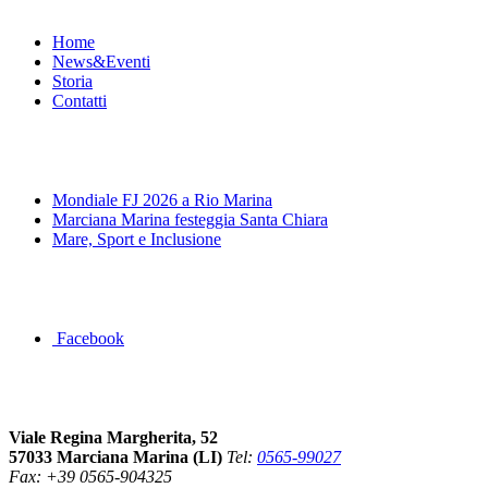
Home
News&Eventi
Storia
Contatti
News&Eventi
Mondiale FJ 2026 a Rio Marina
Marciana Marina festeggia Santa Chiara
Mare, Sport e Inclusione
Segui la pagina FB della Squadra Agonistica
Facebook
Dove siamo
Viale Regina Margherita, 52
57033 Marciana Marina (LI)
Tel:
0565-99027
Fax: +39 0565-904325