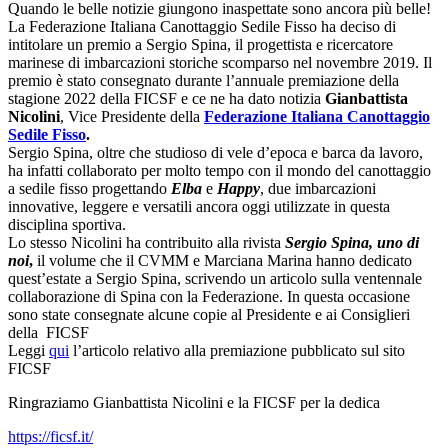
Quando le belle notizie giungono inaspettate sono ancora più belle!
La Federazione Italiana Canottaggio Sedile Fisso ha deciso di
intitolare un premio a Sergio Spina, il progettista e ricercatore
marinese di imbarcazioni storiche scomparso nel novembre 2019. Il
premio è stato consegnato durante l’annuale premiazione della
stagione 2022 della FICSF e ce ne ha dato notizia
Gianbattista
Nicolini
, Vice Presidente della
Federazione Italiana Canottaggio
Sedile Fisso
.
Sergio Spina, oltre che studioso di vele d’epoca e barca da lavoro,
ha infatti collaborato per molto tempo con il mondo del canottaggio
a sedile fisso progettando
Elba
e
Happy
, due imbarcazioni
innovative, leggere e versatili ancora oggi utilizzate in questa
disciplina sportiva.
Lo stesso Nicolini ha contribuito alla rivista
Sergio Spina, uno di
noi
,
il volume che il CVMM e Marciana Marina hanno dedicato
quest’estate a Sergio Spina, scrivendo un articolo sulla ventennale
collaborazione di Spina con la Federazione. In questa occasione
sono state consegnate alcune copie al Presidente e ai Consiglieri
della FICSF
Leggi
qui
l’articolo relativo alla premiazione pubblicato sul sito
FICSF
Ringraziamo Gianbattista Nicolini e la FICSF per la dedica
https://ficsf.it/