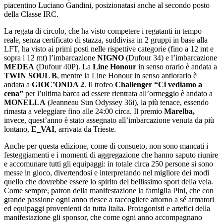
piacentino Luciano Gandini, posizionatasi anche al secondo posto
della Classe IRC.
La regata di circolo, che ha visto competere i regatanti in tempo
reale, senza certificato di stazza, suddivisa in 2 gruppi in base alla
LFT, ha visto ai primi posti nelle rispettive categorie (fino a 12 mt e
sopra i 12 mt) l’imbarcazione
NIGNO
(Dufour 34) e l’imbarcazione
MEDEA
(Dufour 40P). La
Line Honour
in senso orario è andata a
TWIN SOUL B
, mentre la Line Honour in senso antiorario è
andata a
GIOC’ONDA 2
. Il trofeo
Challenger “Ci vediamo a
cena”
per l’ultima barca ad essere rientrata all’ormeggio è andato a
MONELLA
(Jeanneau Sun Odyssey 36i), la più tenace, essendo
rimasta a veleggiare fino alle 24:00 circa. Il premio
Marelba,
invece, quest’anno è stato assegnato all’imbarcazione venuta da più
lontano,
E_VAI
, arrivata da Trieste.
Anche per questa edizione, come di consueto, non sono mancati i
festeggiamenti e i momenti di aggregazione che hanno saputo riunire
e accomunare tutti gli equipaggi: in totale circa 250 persone si sono
messe in gioco, divertendosi e interpretando nel migliore dei modi
quello che dovrebbe essere lo spirito del bellissimo sport della vela.
Come sempre, patron della manifestazione la famiglia Pini, che con
grande passione ogni anno riesce a raccogliere attorno a sé armatori
ed equipaggi provenienti da tutta Italia. Protagonisti e artefici della
manifestazione gli sponsor, che come ogni anno accompagnano