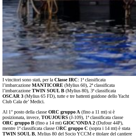
I vincitori sono stati, per la
Classe IRC
: 1ª classificata
l’imbarcazione
MANTICORE
(Mylius 60), 2ª classificata
l’imbarcazione
TWIN SOUL B
(Mylius 80), 3ª classificata
OSCAR 3
(Mylius 65 FD), tutte e tre battenti guidone dello Yacht
Club Cala de’ Medici.
Al 1° posto della classe
ORC gruppo A
(fino a 11 mt) si è
posizionata, invece,
TOUJOURS
(J-109), 1ª classificata classe
ORC gruppo B
(fino a 14 mt)
GIOC’ONDA 2
(Dufour 44P),
mentre 1ª classificata classe O
RC gruppo C
(sopra i 14 mt) è stata
TWIN SOUL B
, Mylius 80 del Socio YCCM e titolare del cantiere