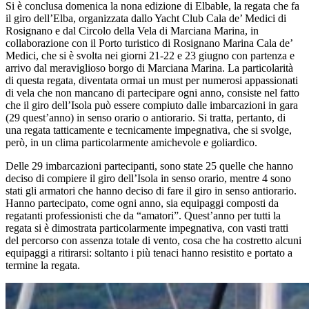
Si è conclusa domenica la nona edizione di Elbable, la regata che fa
il giro dell’Elba, organizzata dallo Yacht Club Cala de’ Medici di
Rosignano e dal Circolo della Vela di Marciana Marina, in
collaborazione con il Porto turistico di Rosignano Marina Cala de’
Medici, che si è svolta nei giorni 21-22 e 23 giugno con partenza e
arrivo dal meraviglioso borgo di Marciana Marina. La particolarità
di questa regata, diventata ormai un must per numerosi appassionati
di vela che non mancano di partecipare ogni anno, consiste nel fatto
che il giro dell’Isola può essere compiuto dalle imbarcazioni in gara
(29 quest’anno) in senso orario o antiorario. Si tratta, pertanto, di
una regata tatticamente e tecnicamente impegnativa, che si svolge,
però, in un clima particolarmente amichevole e goliardico.
Delle 29 imbarcazioni partecipanti, sono state 25 quelle che hanno
deciso di compiere il giro dell’Isola in senso orario, mentre 4 sono
stati gli armatori che hanno deciso di fare il giro in senso antiorario.
Hanno partecipato, come ogni anno, sia equipaggi composti da
regatanti professionisti che da “amatori”. Quest’anno per tutti la
regata si è dimostrata particolarmente impegnativa, con vasti tratti
del percorso con assenza totale di vento, cosa che ha costretto alcuni
equipaggi a ritirarsi: soltanto i più tenaci hanno resistito e portato a
termine la regata.