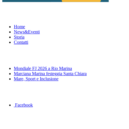
Menu
Home
News&Eventi
Storia
Contatti
News&Eventi
Mondiale FJ 2026 a Rio Marina
Marciana Marina festeggia Santa Chiara
Mare, Sport e Inclusione
Segui la pagina FB della Squadra Agonistica
Facebook
Dove siamo