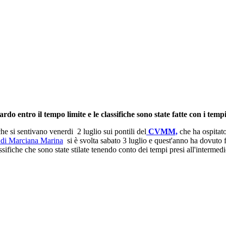
do entro il tempo limite e le classifiche sono state fatte con i temp
he si sentivano venerdi 2 luglio sui pontili del
CVMM,
che ha ospitato
a di Marciana Marina
si è svolta sabato 3 luglio e quest'anno ha dovuto f
ssifiche che sono state stilate tenendo conto dei tempi presi all'intermedi