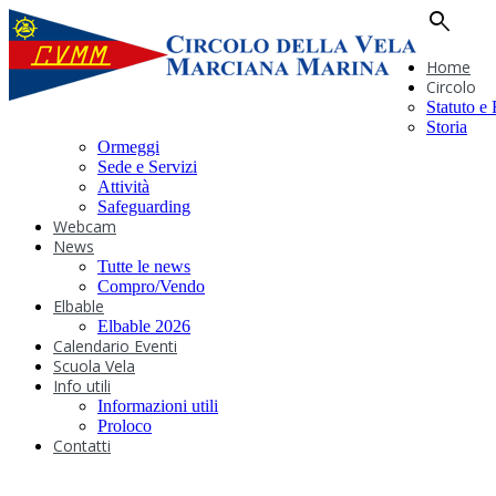
search
Home
Circolo
Statuto e
Storia
Ormeggi
Sede e Servizi
Attività
Safeguarding
Webcam
News
Tutte le news
Compro/Vendo
Elbable
Elbable 2026
Calendario Eventi
Scuola Vela
Info utili
Informazioni utili
Proloco
Contatti