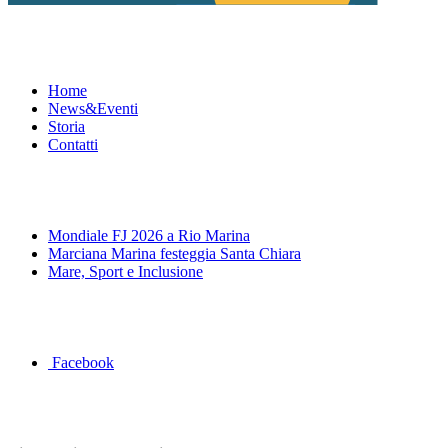
Menu
Home
News&Eventi
Storia
Contatti
News&Eventi
Mondiale FJ 2026 a Rio Marina
Marciana Marina festeggia Santa Chiara
Mare, Sport e Inclusione
Segui la pagina FB della Squadra Agonistica
Facebook
Dove siamo