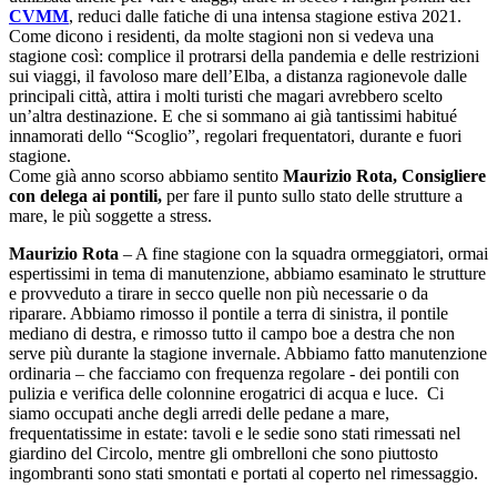
CVMM
, reduci dalle fatiche di una intensa stagione estiva 2021.
Come dicono i residenti, da molte stagioni non si vedeva una
stagione così: complice il protrarsi della pandemia e delle restrizioni
sui viaggi, il favoloso mare dell’Elba, a distanza ragionevole dalle
principali città, attira i molti turisti che magari avrebbero scelto
un’altra destinazione. E che si sommano ai già tantissimi habitué
innamorati dello “Scoglio”, regolari frequentatori, durante e fuori
stagione.
Come già anno scorso abbiamo sentito
Maurizio Rota, Consigliere
con delega ai pontili,
per fare il punto sullo stato delle strutture a
mare, le più soggette a stress.
Maurizio Rota
– A fine stagione con la squadra ormeggiatori, ormai
espertissimi in tema di manutenzione, abbiamo esaminato le strutture
e provveduto a tirare in secco quelle non più necessarie o da
riparare. Abbiamo rimosso il pontile a terra di sinistra, il pontile
mediano di destra, e rimosso tutto il campo boe a destra che non
serve più durante la stagione invernale. Abbiamo fatto manutenzione
ordinaria – che facciamo con frequenza regolare - dei pontili con
pulizia e verifica delle colonnine erogatrici di acqua e luce. Ci
siamo occupati anche degli arredi delle pedane a mare,
frequentatissime in estate: tavoli e le sedie sono stati rimessati nel
giardino del Circolo, mentre gli ombrelloni che sono piuttosto
ingombranti sono stati smontati e portati al coperto nel rimessaggio.