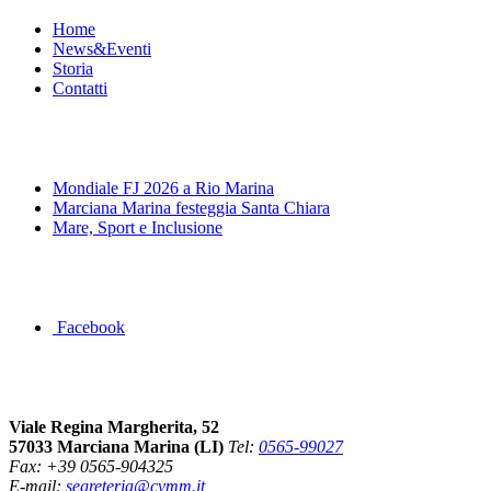
Home
News&Eventi
Storia
Contatti
News&Eventi
Mondiale FJ 2026 a Rio Marina
Marciana Marina festeggia Santa Chiara
Mare, Sport e Inclusione
Segui la pagina FB della Squadra Agonistica
Facebook
Dove siamo
Viale Regina Margherita, 52
57033 Marciana Marina (LI)
Tel:
0565-99027
Fax: +39 0565-904325
E-mail:
segreteria@cvmm.it