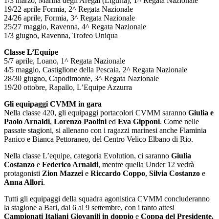
1/3 marzo, Marina degli Aregai (Liguria), 1^ Regata Nazionale
19/22 aprile Formia, 2^ Regata Nazionale
24/26 aprile, Formia, 3^ Regata Nazionale
25/27 maggio, Ravenna, 4^ Regata Nazionale
1/3 giugno, Ravenna, Trofeo Uniqua
Classe L’Equipe
5/7 aprile, Loano, 1^ Regata Nazionale
4/5 maggio, Castiglione della Pescaia, 2^ Regata Nazionale
28/30 giugno, Capodimonte, 3^ Regata Nazionale
19/20 ottobre, Rapallo, L’Equipe Azzurra
Gli equipaggi CVMM in gara
Nella classe 420, gli equipaggi portacolori CVMM saranno
Giulia e
Paolo Arnaldi
,
Lorenzo Paolini
ed
Eva Gipponi
. Come nelle
passate stagioni, si allenano con i ragazzi marinesi anche Flaminia
Panico e Bianca Pettoraneo, del Centro Velico Elbano di Rio.
Nella classe L’equipe, categoria Evolution, ci saranno
Giulia
Costanzo
e
Federico Arnaldi
, mentre quella Under 12 vedrà
protagonisti
Zion Mazzei
e
Riccardo Coppo
,
Silvia Costanzo
e
Anna Allori
.
Tutti gli equipaggi della squadra agonistica CVMM concluderanno
la stagione a Bari, dal 6 al 9 settembre, con i tanto attesi
Campionati Italiani Giovanili
in doppio
e
Coppa del Presidente.