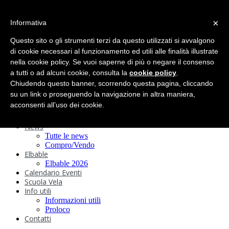
search
×
Informativa
Home
Circolo
Questo sito o gli strumenti terzi da questo utilizzati si avvalgono
Statuto e
di cookie necessari al funzionamento ed utili alle finalità illustrate
nella cookie policy. Se vuoi saperne di più o negare il consenso
Regolamenti
Storia
a tutti o ad alcuni cookie, consulta la
cookie policy
.
Ormeggi
Chiudendo questo banner, scorrendo questa pagina, cliccando
Sede e Servizi
su un link o proseguendo la navigazione in altra maniera,
Attività
acconsenti all’uso dei cookie.
Safeguarding
Webcam
News
Tutte le news
Compro/Vendo
Elbable
Elbable 2026
Calendario Eventi
Scuola Vela
Info utili
Informazioni utili
Proloco
Contatti