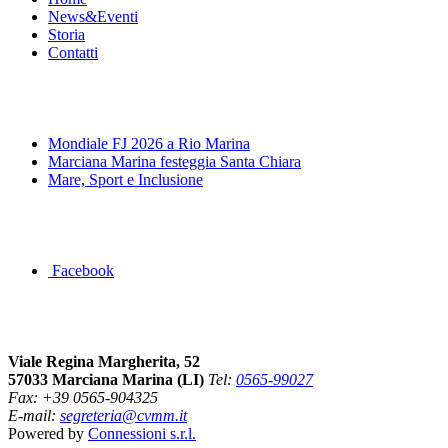
News&Eventi
Storia
Contatti
News&Eventi
Mondiale FJ 2026 a Rio Marina
Marciana Marina festeggia Santa Chiara
Mare, Sport e Inclusione
Segui la pagina FB della Squadra Agonistica
Facebook
Dove siamo
Viale Regina Margherita, 52
57033 Marciana Marina (LI)
Tel:
0565-99027
Fax: +39 0565-904325
E-mail:
segreteria@cvmm.it
Powered by
Connessioni s.r.l.