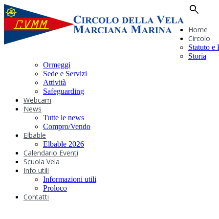
search
Home
Circolo
Statuto e
Storia
Ormeggi
Sede e Servizi
Attività
Safeguarding
Webcam
News
Tutte le news
Compro/Vendo
Elbable
Elbable 2026
Calendario Eventi
Scuola Vela
Info utili
Informazioni utili
Proloco
Contatti