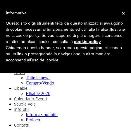
search
×
Informativa
Home
Circolo
Questo sito o gli strumenti terzi da questo utilizzati si avvalgono
Statuto e
di cookie necessari al funzionamento ed utili alle finalità illustrate
nella cookie policy. Se vuoi saperne di più o negare il consenso
Regolamenti
Storia
a tutti o ad alcuni cookie, consulta la
cookie policy
.
Ormeggi
Chiudendo questo banner, scorrendo questa pagina, cliccando
Sede e Servizi
su un link o proseguendo la navigazione in altra maniera,
Attività
acconsenti all’uso dei cookie.
Safeguarding
Webcam
News
Tutte le news
Compro/Vendo
Elbable
Elbable 2026
Calendario Eventi
Scuola Vela
Info utili
Informazioni utili
Proloco
Contatti