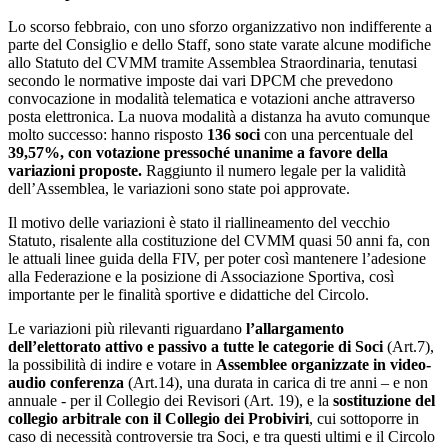
Lo scorso febbraio, con uno sforzo organizzativo non indifferente a
parte del Consiglio e dello Staff, sono state varate alcune modifiche
allo Statuto del CVMM tramite Assemblea Straordinaria, tenutasi
secondo le normative imposte dai vari DPCM che prevedono
convocazione in modalità telematica e votazioni anche attraverso
posta elettronica. La nuova modalità a distanza ha avuto comunque
molto successo: hanno risposto
136 soci
con una percentuale del
39,57%, con votazione pressoché unanime a favore della
variazioni proposte.
Raggiunto il numero legale per la validità
dell’Assemblea, le variazioni sono state poi approvate.
Il motivo delle variazioni è stato il riallineamento del vecchio
Statuto, risalente alla costituzione del CVMM quasi 50 anni fa, con
le attuali linee guida della FIV, per poter così mantenere l’adesione
alla Federazione e la posizione di Associazione Sportiva, così
importante per le finalità sportive e didattiche del Circolo.
Le variazioni più rilevanti riguardano
l’allargamento
dell’elettorato attivo e passivo a tutte le categorie di Soci
(Art.7),
la possibilità di indire e votare in
Assemblee organizzate in video-
audio conferenza
(Art.14), una durata in carica di tre anni – e non
annuale - per il Collegio dei Revisori (Art. 19), e la
sostituzione del
collegio arbitrale con il Collegio dei Probiviri
, cui sottoporre in
caso di necessità controversie tra Soci, e tra questi ultimi e il Circolo